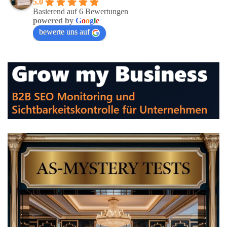
5.0
Basierend auf 6 Bewertungen
powered by
G
o
o
g
l
e
bewerte uns auf