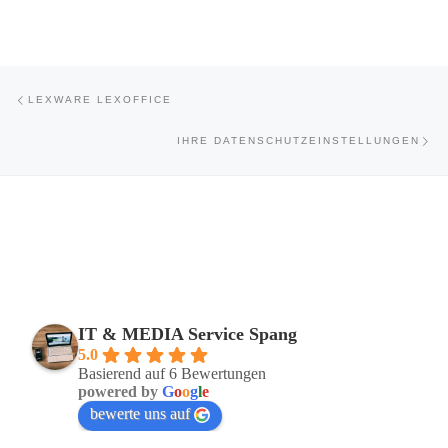
Beitragsnavigation
Vorheriger Beitrag
LEXWARE LEXOFFICE
Näc
IHRE DATENSCHUTZEINSTELLUNGEN
IT & MEDIA Service Spang
5.0
Basierend auf 6 Bewertungen
powered by
G
o
o
g
l
e
bewerte uns auf