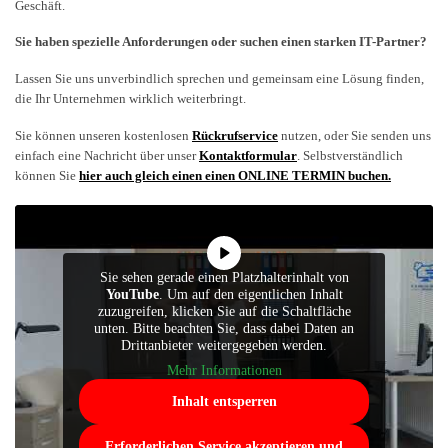
Geschäft.
Sie haben spezielle Anforderungen oder suchen einen starken IT-Partner?
Lassen Sie uns unverbindlich sprechen und gemeinsam eine Lösung finden,
die Ihr Unternehmen wirklich weiterbringt.
Sie können unseren kostenlosen
Rückrufservice
nutzen, oder Sie senden uns
einfach eine Nachricht über unser
Kontaktformular
. Selbstverständlich
können Sie
hier auch gleich einen einen ONLINE TERMIN buchen.
Sie sehen gerade einen Platzhalterinhalt von
YouTube
. Um auf den eigentlichen Inhalt
zuzugreifen, klicken Sie auf die Schaltfläche
unten. Bitte beachten Sie, dass dabei Daten an
Drittanbieter weitergegeben werden.
Mehr Informationen
Inhalt entsperren
Erforderlichen Service akzeptieren und