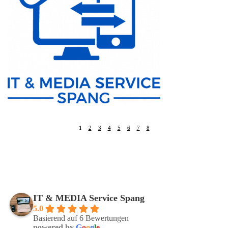
1
2
3
4
5
6
7
8
IT & MEDIA Service Spang
5.0
Basierend auf 6 Bewertungen
powered by
G
o
o
g
l
e